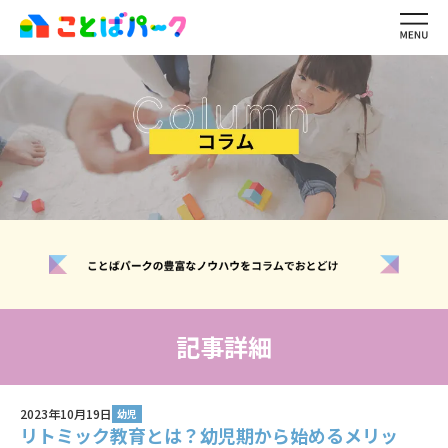
ことばパーク
の特長
生徒・保護者
の声
ワーキングメモリ
とは？
レッスン内容・
料金
講師紹介
ご利用の
流れ
イベント・
キャンペーン一覧
よくある
質問
お問い合わせ
無料体験レッスン
記事詳細
生徒ログイン
2023年10月19日
講師ログイン
幼児
リトミック教育とは？幼児期から始めるメリッ