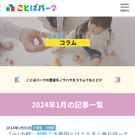
ことばパーク
の特長
生徒・保護者
の声
ワーキングメモリ
とは？
レッスン内容・
料金
講師紹介
ご利用の
流れ
イベント・
キャンペーン一覧
よくある
質問
お問い合わせ
無料体験レッスン
2024年1月の記事一覧
生徒ログイン
講師ログイン
2024年1月31日
小学生
小学校
「小1の壁」が起こる原因とは？うまく乗り切って