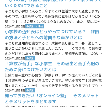
法人様ログイン
いくためにできること
子どもが小学校に入ると、今までとは生活が大きく変化します。
その中で、仕事を持っている保護者に立ちはだかるのが「小1の
壁」です。小1の壁とはどのようなものなのか、また、壁にぶつ
2024年1月30日
かったときどのように対処したらよいのかをご紹介します。
小学生
小学校
小学校の通知表はどうやってつけている？ 評価
の方法と子どもへの前向きな声かけとは
子どもに通知表を渡されると、成績の良し悪しで一喜一憂してし
まうことが多いかもしれません。ただ、「よくできる」の数を数
えただけではあまり意味はありません。通知表の評価にはどのよ
2024年1月25日
うな意味があるのか、また、子どもにどのような声かけをしたら
小学生
「算数が苦手」な小学生 その理由と苦手克服の
よいのかご紹介します。
ために身につけたい力とは
知識の積み重ねが必要な「算数」は、学年が進んでいくごとに苦
手意識を持つ子どもが増えていきます。早い段階で苦手意識を克
服することは、中学生になって数学を学習するうえでもとても大
2024年1月18日
切なことです。算数が苦手になる理由とその対策についてまとめ
小学生
知っておきたい「オンライン塾」 そのメリット
ていきます。
とデメリットをまとめます