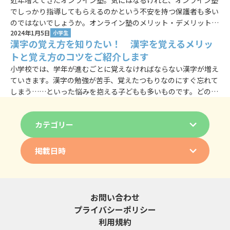
近年増えてきたオンライン塾。気にはなるけれど、オンライン塾
でしっかり指導してもらえるのかという不安を持つ保護者も多い
のではないでしょうか。オンライン塾のメリット・デメリットを
2024年1月5日
知り、子どもにとって最適な学び方を考えていきましょう。
小学生
漢字の覚え方を知りたい！ 漢字を覚えるメリッ
トと覚え方のコツをご紹介します
小学校では、学年が進むごとに覚えなければならない漢字が増え
ていきます。漢字の勉強が苦手、覚えたつもりなのにすぐ忘れて
しまう……といった悩みを抱える子どもも多いものです。どのよ
うにしたらうまく覚えられるのか、小学生の漢字の覚え方のコツ
について考えていきましょう。
カテゴリー
掲載日時
お問い合わせ
プライバシーポリシー
利用規約