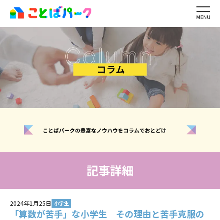
ことばパーク
の特長
生徒・保護者
の声
ワーキングメモリ
とは？
レッスン内容・
料金
講師紹介
ご利用の
流れ
イベント・
キャンペーン一覧
よくある
質問
お問い合わせ
無料体験レッスン
記事詳細
生徒ログイン
2024年1月25日
講師ログイン
小学生
「算数が苦手」な小学生 その理由と苦手克服の