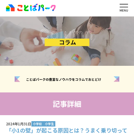
ことばパーク
の特長
生徒・保護者
の声
ワーキングメモリ
とは？
レッスン内容・
料金
講師紹介
ご利用の
流れ
イベント・
キャンペーン一覧
よくある
質問
お問い合わせ
無料体験レッスン
記事詳細
生徒ログイン
2024年1月31日
講師ログイン
小学校
小学生
「小1の壁」が起こる原因とは？うまく乗り切って