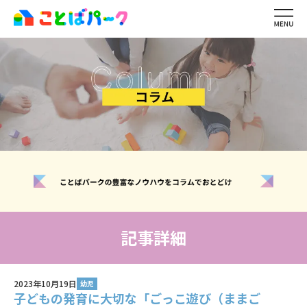
ことばパーク
の特長
生徒・保護者
の声
ワーキングメモリ
とは？
レッスン内容・
料金
講師紹介
ご利用の
流れ
イベント・
キャンペーン一覧
よくある
質問
お問い合わせ
無料体験レッスン
記事詳細
生徒ログイン
2023年10月19日
講師ログイン
幼児
子どもの発育に大切な「ごっこ遊び（ままご