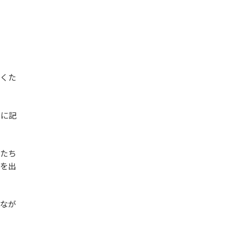
書くた
うに記
供たち
欲を出
みなが