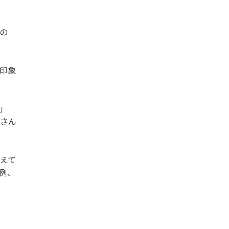
の
印象
」
子さん
えて
例、