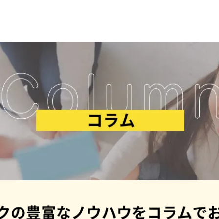
ことばパーク
の特長
生徒・保護者
の声
ワーキングメモリ
とは？
レッスン内容・
料金
講師紹介
ご利用の
流れ
イベント・
キャンペーン一覧
よくある
質問
お問い合わせ