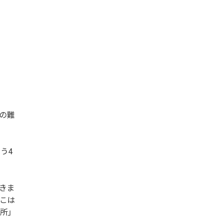
の難
う4
きま
こは
場所」