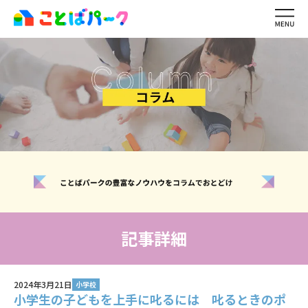
ことばパーク
の特長
生徒・保護者
の声
ワーキングメモリ
とは？
レッスン内容・
料金
講師紹介
ご利用の
流れ
イベント・
キャンペーン一覧
よくある
質問
お問い合わせ
無料体験レッスン
記事詳細
生徒ログイン
2024年3月21日
講師ログイン
小学校
小学生の子どもを上手に叱るには 叱るときのポ